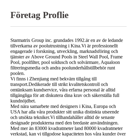
Företag Proflie
Starmatrix Group inc. grundades 1992.är en av de ledande
tillverkarna av poolutrustning i Kina.Vi är professionellt
engagerade i forskning, utveckling, marknadsföring och
tjänster av Above Ground Pools in Steel Wall Pool, Frame
Pool, poolfilter, pool soldusch och solvärmare, Aqualoon
filtreringsmedia och andra poolunderhållstillbehör runt
poolen.
Vi finns i Zhenjiang med bekväm tillgång till
transport.Dedikerade till strikt kvalitetskontroll och
omtänksam kundservice, våra erfarna personal är alltid
tillgängliga för att diskutera dina krav och säkerställa full
kundnöjdhet.
Med nära samarbete med designers i Kina, Europa och
USA har alla våra produkter sitt unika distinkta utseende
och utsökta tekniker.Vi tillhandahåller alltid de senaste
designade produkterna med den bredaste användningen.
Med mer än 83000 kvadratmeter land 80000 kvadratmeter
verkstad, kan vi tillgodose kapaciteten hos våra kunder över