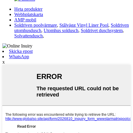
Heta produkter
Webbplatskarta
AMP mobil
Soldriven poolvärmare
,
Stålvägg Vinyl Liner Pool
,
Soldriven
utomhusdusch
,
Utomhus soldusch
,
Soldrivet duschsystem
,
Solvattendusch
,
Skicka epost
WhatsApp
x