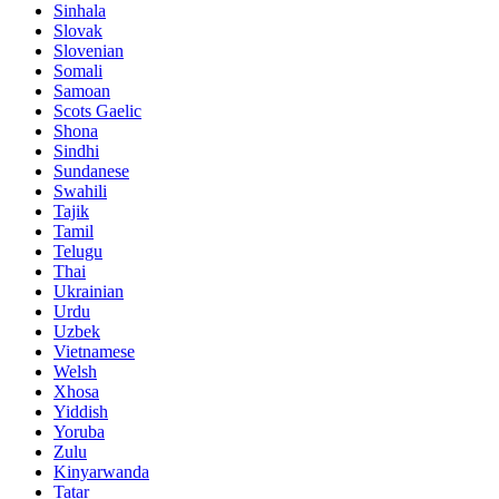
Sinhala
Slovak
Slovenian
Somali
Samoan
Scots Gaelic
Shona
Sindhi
Sundanese
Swahili
Tajik
Tamil
Telugu
Thai
Ukrainian
Urdu
Uzbek
Vietnamese
Welsh
Xhosa
Yiddish
Yoruba
Zulu
Kinyarwanda
Tatar