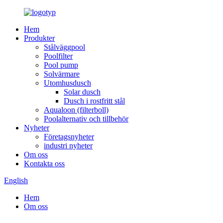
Hem
Produkter
Stålväggpool
Poolfilter
Pool pump
Solvärmare
Utomhusdusch
Solar dusch
Dusch i rostfritt stål
Aqualoon (filterboll)
Poolalternativ och tillbehör
Nyheter
Företagsnyheter
industri nyheter
Om oss
Kontakta oss
English
Hem
Om oss